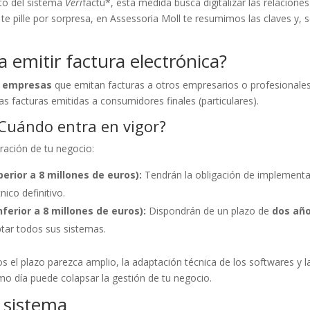
nto del sistema
Veri
factu*, esta medida busca digitalizar las relaciones
te pille por sorpresa, en Assessoria Moll te resumimos las claves y, 
 emitir factura electrónica?
y empresas
que emitan facturas a otros empresarios o profesionales
s facturas emitidas a consumidores finales (particulares).
¿Cuándo entra en vigor?
ración de tu negocio:
rior a 8 millones de euros):
Tendrán la obligación de implementa
ico definitivo.
erior a 8 millones de euros):
Dispondrán de un plazo de
dos añ
tar todos sus sistemas.
el plazo parezca amplio, la adaptación técnica de los softwares y l
imo día puede colapsar la gestión de tu negocio.
o sistema